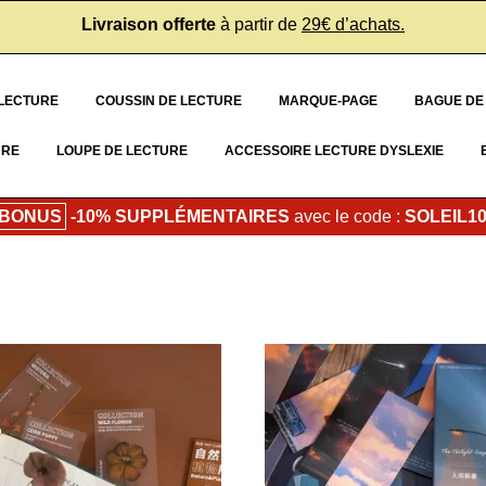
Livraison offerte
à partir de
29€ d’achats.
 LECTURE
COUSSIN DE LECTURE
MARQUE-PAGE
BAGUE DE
URE
LOUPE DE LECTURE
ACCESSOIRE LECTURE DYSLEXIE
 BONUS
-10% SUPPLÉMENTAIRES
avec le code :
SOLEIL1