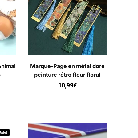
Animal
Marque-Page en métal doré
s
peinture rétro fleur floral
10,99
€
Sale!