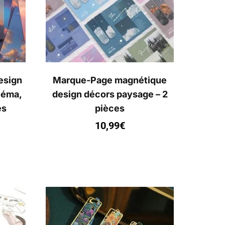
esign
Marque-Page magnétique
néma,
design décors paysage – 2
es
pièces
10,99
€