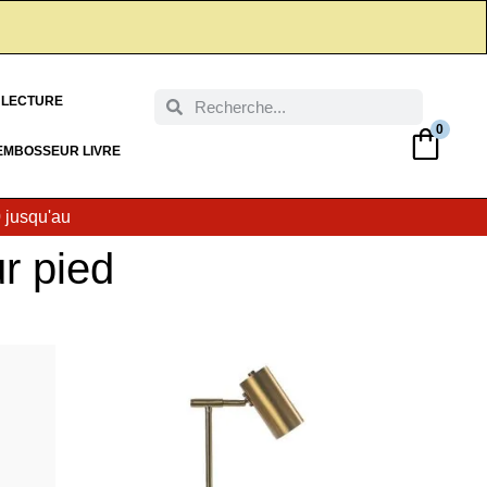
 LECTURE
0
EMBOSSEUR LIVRE
0
jusqu'au
r pied