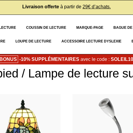
Livraison offerte
à partir de
29€ d’achats.
 LECTURE
COUSSIN DE LECTURE
MARQUE-PAGE
BAGUE DE
URE
LOUPE DE LECTURE
ACCESSOIRE LECTURE DYSLEXIE
 BONUS
-10% SUPPLÉMENTAIRES
avec le code :
SOLEIL1
ied / Lampe de lecture su