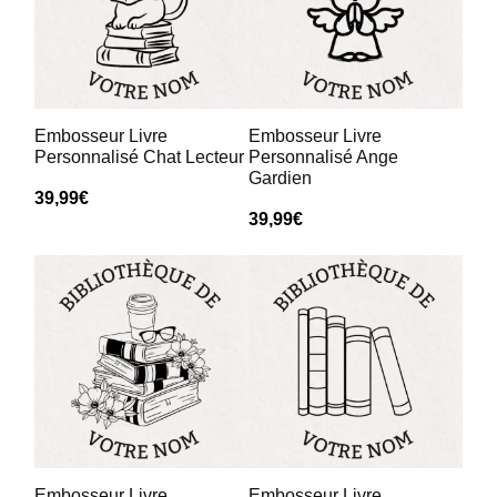
Sat Jan 17 2026 00:00:00 GMT+0000 (Coordinated Universal
Embosseur livre personnalisé en français
Unknown
Rating: 5/5
No Review
Embosseur Livre
Embosseur Livre
Personnalisé Chat Lecteur
Personnalisé Ange
Sat Jan 17 2026 00:00:00 GMT+0000 (Coordinated Universal
Gardien
Embosseur livre personnalisé en français
39,99
€
Chloé
39,99
€
Rating: 5/5
Excellente qualité
Le marquage est élégant sans abîmer les pages.
Sat Jan 17 2026 00:00:00 GMT+0000 (Coordinated Universal
Embosseur livre personnalisé en français
Julie
Rating: 5/5
Objet bien pensé
Excellent produit, sobre et efficace.
Sat Jan 17 2026 00:00:00 GMT+0000 (Coordinated Universal
Embosseur Livre
Embosseur Livre