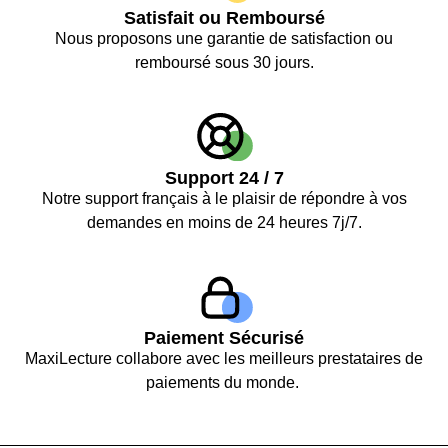
Rating: 5/5
Satisfait ou Remboursé
Nous proposons une garantie de satisfaction ou
No Review
remboursé sous 30 jours.
Sat Jan 10 2026 00:00:00 GMT+0000 (Coordinated Universal
Embosseur livre personnalisé en français
Marie
Rating: 5/5
Excellente qualité
Support 24 / 7
Belle finition, on sent que le produit est solide et bien conçu.
Notre support français à le plaisir de répondre à vos
Fri Jan 09 2026 00:00:00 GMT+0000 (Coordinated Universal 
demandes en moins de 24 heures 7j/7.
Paiement Sécurisé
MaxiLecture collabore avec les meilleurs prestataires de
paiements du monde.