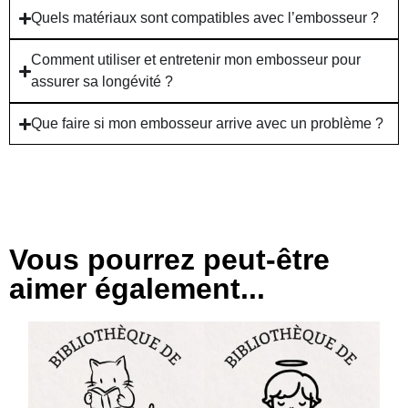
Quels matériaux sont compatibles avec l’embosseur ?
Comment utiliser et entretenir mon embosseur pour
assurer sa longévité ?
Que faire si mon embosseur arrive avec un problème ?
Avis clients
Embosseur livre personnalisé en français
Léa
Vous pourrez peut-être
Rating: 5/5
No Review
aimer également...
Sun Jan 18 2026 00:00:00 GMT+0000 (Coordinated Universal
Embosseur livre personnalisé en français
Chloé
Rating: 5/5
Objet bien pensé
Le marquage est élégant sans abîmer les pages.