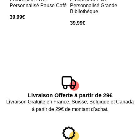
Embosseur livre personnalisé en français
Personnalisé Pause Café
Personnalisé Grande
Camille
Bibliothèque
39,99
€
Rating: 5/5
39,99
€
Résultat très propre
Le résultat est propre et régulier, exactement ce que je chercha
Thu Jan 15 2026 00:00:00 GMT+0000 (Coordinated Universal
Embosseur livre personnalisé en français
Zoé
Rating: 5/5
Merci MAXI LECTURE
Bonne qualité. Sur mesure. Expédition rapide.
Thu Jan 15 2026 00:00:00 GMT+0000 (Coordinated Universal
Embosseur livre personnalisé en français
Livraison Offerte à partir de 29€
Julien
Livraison Gratuite en France, Suisse, Belgique et Canada
Rating: 5/5
à partir de 29€ de montant d’achat.
No Review
Mon Jan 12 2026 00:00:00 GMT+0000 (Coordinated Universal
Embosseur livre personnalisé en français
Manon