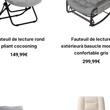
teuil de lecture rond
Fauteuil de lectur
pliant cocooning
extérieurà basucle mo
confortable gris
149,99
€
299,99
€