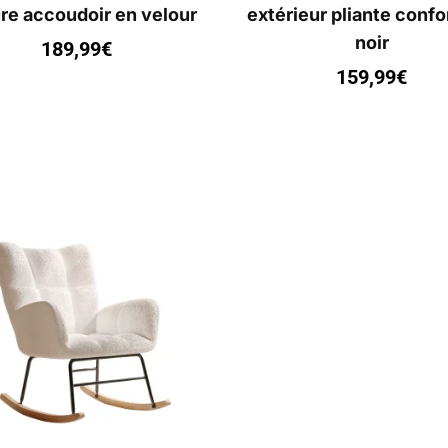
ure accoudoir en velour
extérieur pliante confo
noir
189,99
€
159,99
€