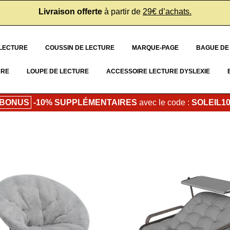
Livraison offerte
à partir de
29€ d’achats.
 LECTURE
COUSSIN DE LECTURE
MARQUE-PAGE
BAGUE DE
URE
LOUPE DE LECTURE
ACCESSOIRE LECTURE DYSLEXIE
 BONUS
-10% SUPPLÉMENTAIRES
avec le code :
SOLEIL1