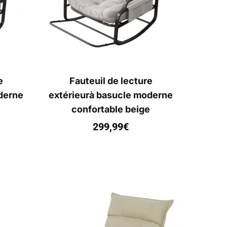
e
Fauteuil de lecture
derne
extérieurà basucle moderne
confortable beige
299,99
€